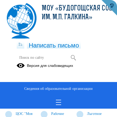
МОУ «БУДОГОЩСКАЯ СОШ
ИМ. М.П. ГАЛКИНА»
Написать письмо
Информация
Версия для слабовидящих
Режим и
ФГОС
ГИА
график
работы
Сведения об образовательной организации
школы
ВПР
ФГИС «Моя
ГИС СОЛО
школа»
ЦОС "Моя
Рабочие
Льготное